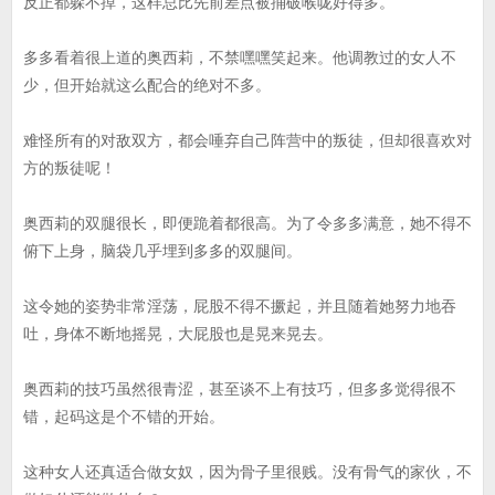
反正都躲不掉，这样总比先前差点被捅破喉咙好得多。
多多看着很上道的奥西莉，不禁嘿嘿笑起来。他调教过的女人不
少，但开始就这么配合的绝对不多。
难怪所有的对敌双方，都会唾弃自己阵营中的叛徒，但却很喜欢对
方的叛徒呢！
奥西莉的双腿很长，即便跪着都很高。为了令多多满意，她不得不
俯下上身，脑袋几乎埋到多多的双腿间。
这令她的姿势非常淫荡，屁股不得不撅起，并且随着她努力地吞
吐，身体不断地摇晃，大屁股也是晃来晃去。
奥西莉的技巧虽然很青涩，甚至谈不上有技巧，但多多觉得很不
错，起码这是个不错的开始。
这种女人还真适合做女奴，因为骨子里很贱。没有骨气的家伙，不