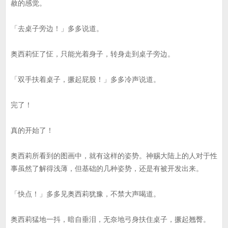
赦的感觉。
「去桌子旁边！」多多说道。
奥西莉怔了怔，只能光着身子，转身走到桌子旁边。
「双手扶着桌子，撅起屁股！」多多冷声说道。
完了！
真的开始了！
奥西莉所看到的图画中，就有这样的姿势。神赐大陆上的人对于性
事虽然了解得浅薄，但基础的几种姿势，还是有被开发出来。
「快点！」多多见奥西莉犹豫，不禁大声喝道。
奥西莉猛地一抖，暗自垂泪，无奈地弓身扶住桌子，撅起翘臀。