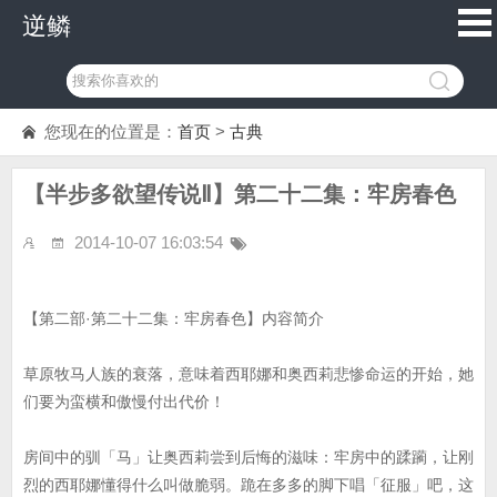
逆鳞
您现在的位置是：
首页
>
古典
【半步多欲望传说Ⅱ】第二十二集：牢房春色
2014-10-07 16:03:54
【第二部·第二十二集：牢房春色】内容简介
草原牧马人族的衰落，意味着西耶娜和奥西莉悲惨命运的开始，她
们要为蛮横和傲慢付出代价！
房间中的驯「马」让奥西莉尝到后悔的滋味：牢房中的蹂躏，让刚
烈的西耶娜懂得什么叫做脆弱。跪在多多的脚下唱「征服」吧，这