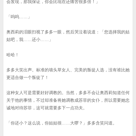
会发现，那我保证，你会比现在还痛苦很多倍！」
「呜呜……」
奥西莉的泪眼扫视了多多一眼，然后哭泣着说道：「您选择我的姑
姑吧，我……还小……」
哈哈！
多多大笑出声。标准的墙头草女人、完美的叛徒人选，没有谁比她
更适合做一个叛徒了！
这种女人可是需要好好调教的。当然，多多不会让奥西莉知道任何
关于他的事情，不过却准备将她调教成苏菲的女仆，所以需要她忠
诚地对待苏菲，这可就需要多下一点功夫。
「你还小？这么说，你姑姑很……大啰？」多多含笑问道。