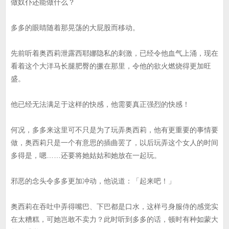
做奴仆还能做什么？
多多的眼睛随着那晃荡的大屁股而移动。
先前听着奥西莉泄露西耶娜隐私的刺激，已经令他血气上涌，现在
看着这个大洋马长腿肥臀的撅在那里，令他的欲火燃烧得更加旺
盛。
他已经无法满足于这样的快感，他需要真正强烈的快感！
何况，多多来这里可不只是为了玩弄奥西莉，他有更重要的事情要
做，奥西莉只是一个有意思的插曲罢了，以后玩弄这个女人的时间
多得是，嗯……还要将她姑姑和她放在一起玩。
邪恶的念头令多多更加冲动，他说道：「起来吧！」
奥西莉在吞吐中弄得嘴巴、下巴都是口水，这样弓身服侍的感觉实
在太糟糕，可她岂敢不卖力？此时听到多多的话，顿时有种如蒙大