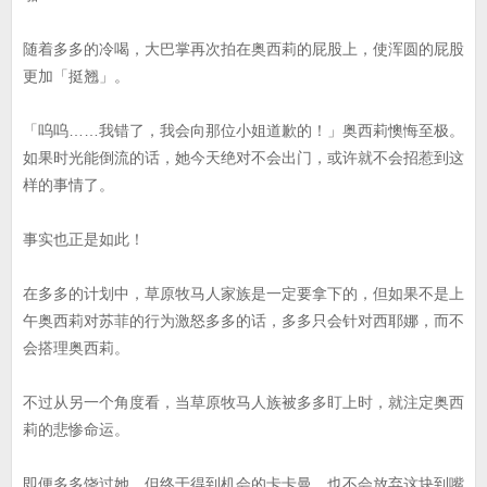
随着多多的冷喝，大巴掌再次拍在奥西莉的屁股上，使浑圆的屁股
更加「挺翘」。
「呜呜……我错了，我会向那位小姐道歉的！」奥西莉懊悔至极。
如果时光能倒流的话，她今天绝对不会出门，或许就不会招惹到这
样的事情了。
事实也正是如此！
在多多的计划中，草原牧马人家族是一定要拿下的，但如果不是上
午奥西莉对苏菲的行为激怒多多的话，多多只会针对西耶娜，而不
会搭理奥西莉。
不过从另一个角度看，当草原牧马人族被多多盯上时，就注定奥西
莉的悲惨命运。
即便多多饶过她，但终于得到机会的卡卡曼，也不会放弃这块到嘴