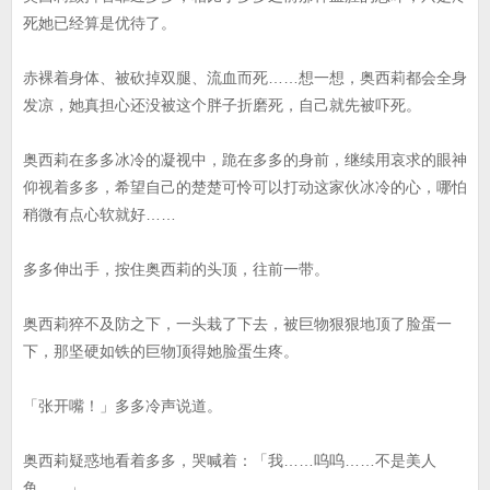
死她已经算是优待了。
赤裸着身体、被砍掉双腿、流血而死……想一想，奥西莉都会全身
发凉，她真担心还没被这个胖子折磨死，自己就先被吓死。
奥西莉在多多冰冷的凝视中，跪在多多的身前，继续用哀求的眼神
仰视着多多，希望自己的楚楚可怜可以打动这家伙冰冷的心，哪怕
稍微有点心软就好……
多多伸出手，按住奥西莉的头顶，往前一带。
奥西莉猝不及防之下，一头栽了下去，被巨物狠狠地顶了脸蛋一
下，那坚硬如铁的巨物顶得她脸蛋生疼。
「张开嘴！」多多冷声说道。
奥西莉疑惑地看着多多，哭喊着：「我……呜呜……不是美人
鱼……」