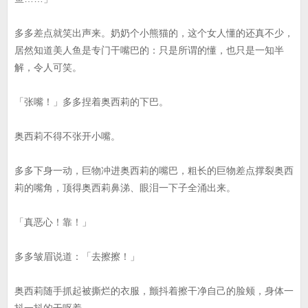
多多差点就笑出声来。奶奶个小熊猫的，这个女人懂的还真不少，
居然知道美人鱼是专门干嘴巴的：只是所谓的懂，也只是一知半
解，令人可笑。
「张嘴！」多多捏着奥西莉的下巴。
奥西莉不得不张开小嘴。
多多下身一动，巨物冲进奥西莉的嘴巴，粗长的巨物差点撑裂奥西
莉的嘴角，顶得奥西莉鼻涕、眼泪一下子全涌出来。
「真恶心！靠！」
多多皱眉说道：「去擦擦！」
奥西莉随手抓起被撕烂的衣服，颤抖着擦干净自己的脸颊，身体一