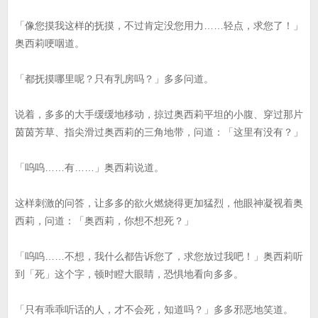
「像您摸我这样的抚摸，不过肯定没您用力……轻点，求您了！」
奥西莉哽咽道。
「都抚摸哪里呢？只有乳房吗？」多多问道。
说着，多多的大手缓缓地移动，掠过奥西莉平坦的小腹、穿过那片
茵茵芳草、指尖滑过奥西莉的三角地带，问道：「这里有没有？」
「呜呜……有……」奥西莉说道。
这样刺激的问答，让多多的欲火燃烧得更加猛烈，他眼神凝视着奥
西莉，问道：「奥西莉，你想不想死？」
「呜呜……不想，我什么都告诉您了，求您放过我吧！」奥西莉听
到「死」这个字，顿时瞪大眼睛，恐惧地看向多多。
「只有乖乖听话的人，才不会死，知道吗？」多多邪恶地笑道。