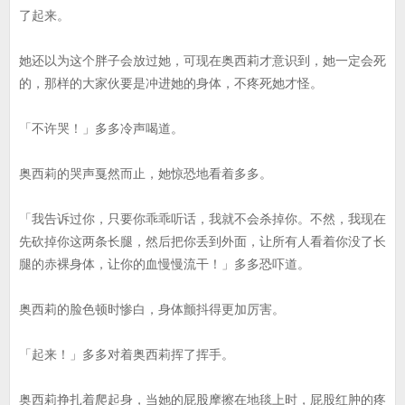
了起来。
她还以为这个胖子会放过她，可现在奥西莉才意识到，她一定会死
的，那样的大家伙要是冲进她的身体，不疼死她才怪。
「不许哭！」多多冷声喝道。
奥西莉的哭声戛然而止，她惊恐地看着多多。
「我告诉过你，只要你乖乖听话，我就不会杀掉你。不然，我现在
先砍掉你这两条长腿，然后把你丢到外面，让所有人看着你没了长
腿的赤裸身体，让你的血慢慢流干！」多多恐吓道。
奥西莉的脸色顿时惨白，身体颤抖得更加厉害。
「起来！」多多对着奥西莉挥了挥手。
奥西莉挣扎着爬起身，当她的屁股摩擦在地毯上时，屁股红肿的疼