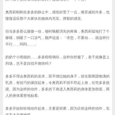
奥西莉刚刚在多多的静止中，感觉好受了一点，痛苦减轻许多，也
慢慢适应那个大家伙在她体内充实、撑裂的感觉。
但当多多那么微微一动，顿时唤醒消失的疼痛，奥西莉猛地打了个
哆嗦，倒吸了一口凉气，颤声说道：「求您，不要动……就这样行
不行……呜呜……」
奶奶个小熊猫的……多多暗暗嘀咕，这样你舒服了，老子就像是上
刑场，岂不是自找不痛快吗？
多多不理会奥西莉的哀求，双手绕过她的身子，抓住那两团饱满的
乳房，有技巧的揉捏起来，令奥西莉不得不昂起上身，任凭多多抚
摸。因为这样的动作，多多的下身进入奥西莉的身体更加彻底，两
人的身体紧密地贴着。
多多开始轻轻地动作起来，主要是研磨，因为目前这样的动作，实
在不太方便抽插。