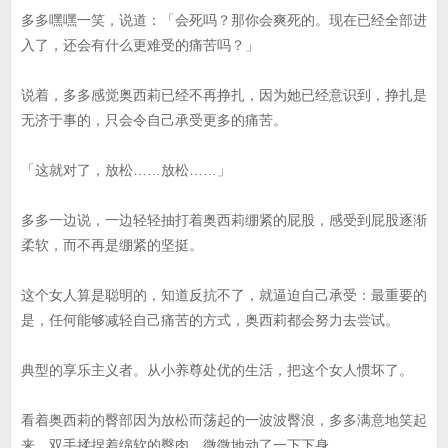
多多嘿嘿一笑，说道：「会死吗？那你会爽死的。现在已经全部进
入了，还会有什么更难受的痛苦吗？」
说着，多多感觉奥西莉已经不再挣扎，因为她已经意识到，挣扎是
无济于事的，只会令自己承受更多的痛苦。
「这就对了，放松……放松……」
多多一边说，一边轻轻抽打着奥西莉绷紧的屁股，感受到屁股逐渐
柔软，而不再是绷紧的坚挺。
这个女人算是聪明的，知道反抗不了，就逼迫自己承受：最重要的
是，任何能够减轻自己痛苦的方式，奥西莉都会努力去尝试。
典型的享乐主义者。从小养尊处优的生活，把这个女人惯坏了。
看着奥西莉的臀部因为放松而荡起的一波波臀浪，多多满意地笑起
来，双手揉捏着绵软的臀肉，微微地动了一下下身。