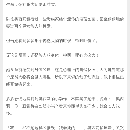
生命，令神赐大陆更加壮大。
以往奥西莉也看过一些贵族家族中流传的淫荡图画，甚至偷偷地偷
窥过两个男女族人的性爱。
但当她看到多多那个庞然大物的时候，顿时吓傻了。
无论是图画，还是族人的身体，神啊！哪有这么大！
她甚至能感受到身体的痛，这是心理上的自然反应，因为她知道那
个庞然大物将会进入哪里，所以下意识的动了动双腿，似乎那里已
经开始痛起来。
多多敏锐地捕捉到奥西莉的小动作，不禁笑了起来，说道：「奥西
莉，你一直觉得自己还小吗？看来你懂得倒是不少，我会省力很
多。」
「我……经不起这样的摧残，我会死的……」奥西莉哆嗦着，又哭