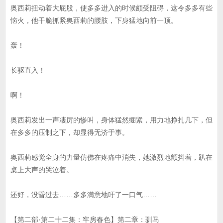
奥西莉扭动着大屁股，使多多进入的时候颇受阻碍，这令多多有些
恼火，他干脆抓紧奥西莉的腰肢，下身猛地向前一顶。
轰！
长驱直入！
啊！
奥西莉发出一声凄厉的惨叫，身体猛然绷紧，用力地挣扎几下，但
在多多的压制之下，却显得无济于事。
奥西莉感觉全身的力量仿佛在疼痛中消失，她激烈地颤抖着，趴在
桌上大声的哭泣着。
还好，没昏过去……多多满意地吁了一口气……
【第二部·第二十二集：牢房春色】第二章：驯马