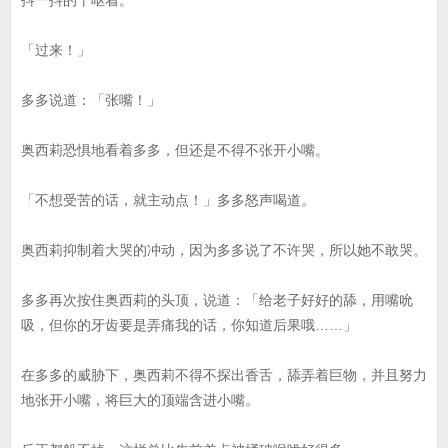
抖一抖的干呕着。
「过来！」
多多说道：「张嘴！」
奥西莉恐惧地看着多多，但还是不得不张开小嘴。
「不想受苦的话，就主动点！」多多怒声喝道。
奥西莉抑制着大哭的冲动，因为多多说了不许哭，所以她不敢哭。
多多再次按住奥西莉的头顶，说道：「给老子好好的舔，用嘴吮
吸，但你的牙齿要是弄痛我的话，你知道后果哦……」
在多多的威胁下，奥西莉不得不探出香舌，舔弄着巨物，并且努力
地张开小嘴，将巨大的顶端含进小嘴。