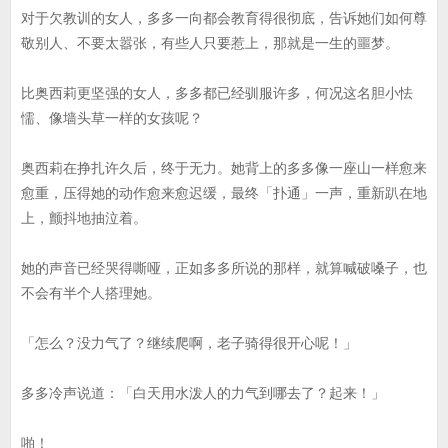
对于欠教训的女人，多多一向都会教育得很彻底，告诉她们如何尊
敬别人、不要太嚣张，有些人只要惹上，那就是一生的噩梦。
比奥西莉更坚强的女人，多多都已经驯服许多，何况这名胆小怯
懦、像墙头草一样的女孩呢？
奥西莉在挣扎许久后，终于无力。她背上的多多像一座山一样愈来
愈重，压得她的动作愈来愈迟缓，最终「扑通」一声，重新趴在地
上，颤抖地抽泣着。
她的声音已经哭得嘶哑，正如多多所说的那样，就算喊破嗓子，也
不会有半个人搭理她。
「怎么？没力气了？继续爬啊，老子骑得很开心呢！」
多多冷声说道：「白天用水泼人的力气到哪去了？起来！」
啪！