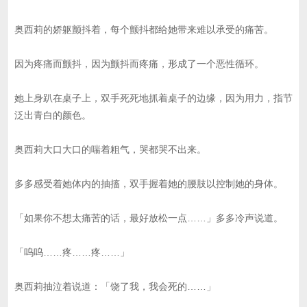
奥西莉的娇躯颤抖着，每个颤抖都给她带来难以承受的痛苦。
因为疼痛而颤抖，因为颤抖而疼痛，形成了一个恶性循环。
她上身趴在桌子上，双手死死地抓着桌子的边缘，因为用力，指节
泛出青白的颜色。
奥西莉大口大口的喘着粗气，哭都哭不出来。
多多感受着她体内的抽搐，双手握着她的腰肢以控制她的身体。
「如果你不想太痛苦的话，最好放松一点……」多多冷声说道。
「呜呜……疼……疼……」
奥西莉抽泣着说道：「饶了我，我会死的……」