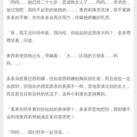
「呜呜……她已经二十七岁，是成熟女人了……呜呜……求求您，
放过我吧，我经不起您的摧残的……」奥西莉痛哭流涕，双手紧握
多多的手腕，生怕多多会再次用力，捏爆她娇嫩的乳房。
「靠，我又没问你年龄。我问你，你姑姑的这里很大吗？」多多嘿
嘿笑着，问道。
奥西莉使劲地点头，哭喊着：「大……比我的大很多……呜
呜……」
多多虽然看过西耶娜，也知道西耶娜的胸前很壮观，而且他也一定
会摸到，但现在的感觉跟亲自抚摸不一样。背地里谈论别的女人，
而且是在目前这样的状况下，这种小刺激也是很爽的。
「看来你经常看到你姑姑的身体啰？」多多邪恶地想到，西耶娜不
会利用奥西莉帮她满足某些需求吧！
「呜呜……我们经常一起洗澡。」