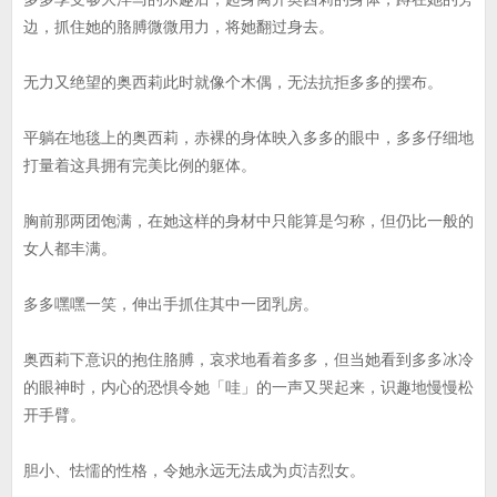
边，抓住她的胳膊微微用力，将她翻过身去。
无力又绝望的奥西莉此时就像个木偶，无法抗拒多多的摆布。
平躺在地毯上的奥西莉，赤裸的身体映入多多的眼中，多多仔细地
打量着这具拥有完美比例的躯体。
胸前那两团饱满，在她这样的身材中只能算是匀称，但仍比一般的
女人都丰满。
多多嘿嘿一笑，伸出手抓住其中一团乳房。
奥西莉下意识的抱住胳膊，哀求地看着多多，但当她看到多多冰冷
的眼神时，内心的恐惧令她「哇」的一声又哭起来，识趣地慢慢松
开手臂。
胆小、怯懦的性格，令她永远无法成为贞洁烈女。