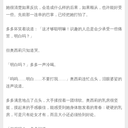
她很清楚如果反抗，会造成什么样的后果，如果顺从，也许能好受
一些。先前那一连串的巴掌，已经把她打怕了。
多多坏笑着说道：「这才够聪明嘛！识趣的人总是会少承受一些痛
苦，明白吗？」
但奥西莉只知道哭。
「明白吗？」多多一声冷喝。
「呜呜……明白……不要打我……」奥西莉连忙点头，泪眼婆娑的
连声说道。
多多满意地点了点头，大手揉捏着一团绵软。奥西莉的乳房很坚
挺，摸起来的手感极佳，能感受到她身体散发着的青春：硬硬的乳
房，可是只有处女才有，而且大小还必须恰到好处。