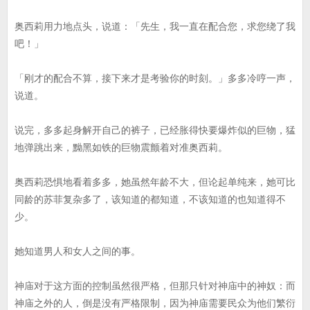
奥西莉用力地点头，说道：「先生，我一直在配合您，求您绕了我
吧！」
「刚才的配合不算，接下来才是考验你的时刻。」多多冷哼一声，
说道。
说完，多多起身解开自己的裤子，已经胀得快要爆炸似的巨物，猛
地弹跳出来，黝黑如铁的巨物震颤着对准奥西莉。
奥西莉恐惧地看着多多，她虽然年龄不大，但论起单纯来，她可比
同龄的苏菲复杂多了，该知道的都知道，不该知道的也知道得不
少。
她知道男人和女人之间的事。
神庙对于这方面的控制虽然很严格，但那只针对神庙中的神奴：而
神庙之外的人，倒是没有严格限制，因为神庙需要民众为他们繁衍