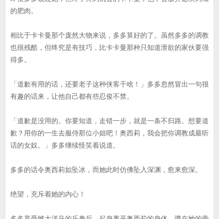
的肥肉。
相比于卡卡曼那个庞然大物来说，多多算好的了。虽然多多的调教
也很残酷，但终究是有技巧，比卡卡曼那种只知道泄欲的家伙要强
得多。
「道歉有用的话，还要老子这种侠客干啥！」多多忽然冒出一句很
有趣的话来，让他自己都有些忍俊不禁。
「道歉是没用的。你要知道，走错一步，就是一条不归路。想要道
歉？用你的一生去服侍那位小姐吧！奥西莉，我会把你调教成最听
话的女奴。」多多继续怪笑着说道。
多多的话令奥西莉如坠冰，而她此时仿佛坠入深渊，愈来愈深。
绝望，充斥着她的内心！
多多享受够大洋马的乐趣后，起身离开奥西莉的身体，蹲在她的旁